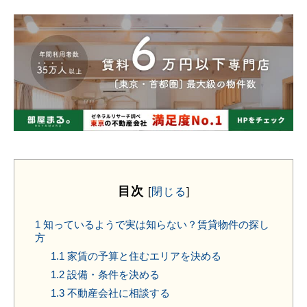
目次
[
閉じる
]
1
知っているようで実は知らない？賃貸物件の探し
方
1.1
家賃の予算と住むエリアを決める
1.2
設備・条件を決める
1.3
不動産会社に相談する