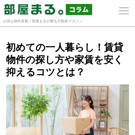
toggle
naviga
お得な物件多数！部屋まるが贈る不動産マガジン
初めての一人暮らし！賃貸
物件の探し方や家賃を安く
抑えるコツとは？