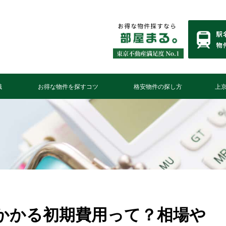
識
お得な物件を探すコツ
格安物件の探し方
上
かかる初期費用って？相場や