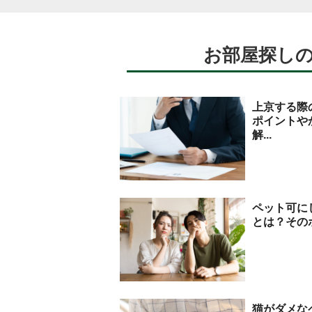
お部屋探し
上京する際
ポイントや
解...
ペット可に
とは？その
猫がダメな