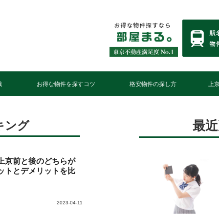
識
お得な物件を探すコツ
格安物件の探し方
上
最近
キング
上京前と後のどちらが
ットとデメリットを比
2023-04-11