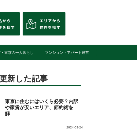
京・東京の一人暮らし
マンション・アパート経営
更新した記事
東京に住むにはいくら必要？内訳
や家賃が安いエリア、節約術を
解...
2024-03-24