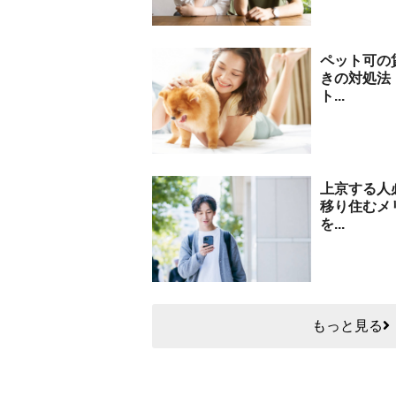
ペット可の
きの対処法
ト...
上京する人
移り住むメ
を...
もっと見る