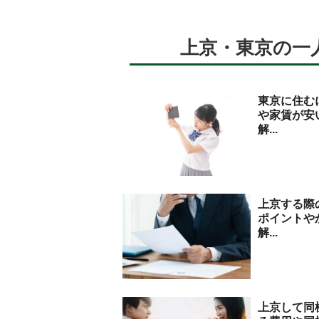
上京・東京の一
東京に住む
や家賃が安
解...
上京する際
ポイントや
解...
上京して同